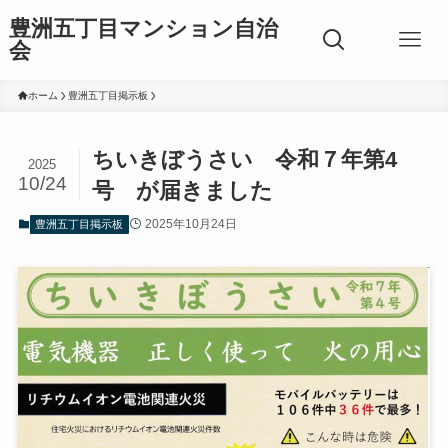
豊洲五丁目マンション自治
会
ホーム
豊洲五丁目掲示板
ちいきぼうさい 令和７年第4
2025
10/24
号 が届きました
2025年10月24日
豊洲五丁目掲示板