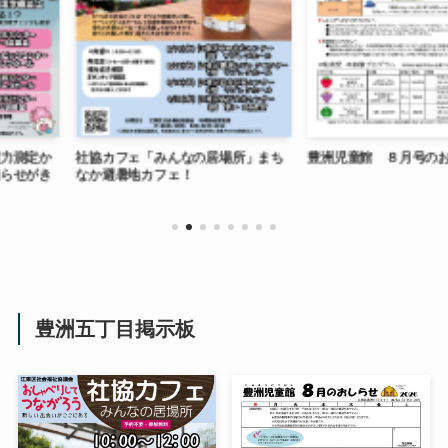
なの居場所」まち
豊洲児童館 ８月号のお知らせ
今年もやります
！
のラジオ体操！
豊洲五丁目掲示板